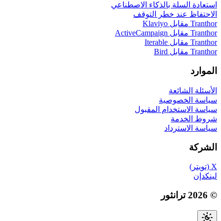
استعادة السلة بالذكاء الاصطناعي
الاحتفاظ عند خطر التوقف
Tranthor مقابل Klaviyo
Tranthor مقابل ActiveCampaign
Tranthor مقابل Iterable
Tranthor مقابل Bird
الموارد
الأسئلة الشائعة
سياسة الخصوصية
سياسة الاستخدام المقبول
شروط الخدمة
سياسة الاسترداد
الشركة
X (تويتر)
لينكدإن
© 2026 ترانثور